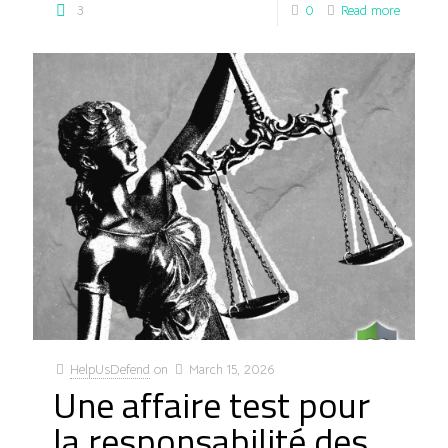
3
0
Read more
HelpUsDefend
on
March 15, 2026
Une affaire test pour
la responsabilité des