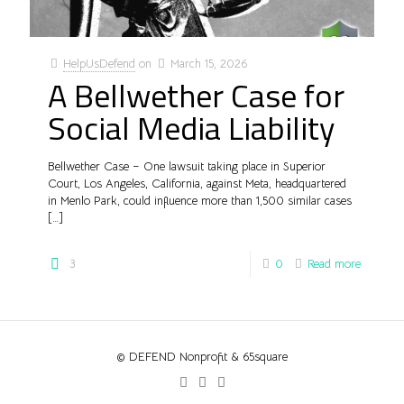
HelpUsDefend
on
March 15, 2026
A Bellwether Case for
Social Media Liability
Bellwether Case – One lawsuit taking place in Superior
Court, Los Angeles, California, against Meta, headquartered
in Menlo Park, could influence more than 1,500 similar cases
[…]
3
0
Read more
© DEFEND Nonprofit & 65square